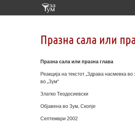
Празна сала или пра
Празна сала или празна глава
Реакција на текстот „Здрава насмевка во 
во „Зум“
Златко Теодосиевски
Објавенa во Зум, Скопје
Септември 2002