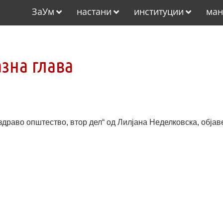
ЗаУм
настани
институции
ман
зна глава
здраво општество, втор дел“ од Лилјана Неделковска, објав