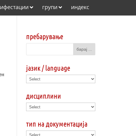
ифестации
групи
индекс
пребарување
јазик / language
ен
дисциплини
тип на документација