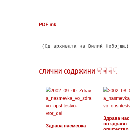
PDF mk
(Од архивата на Вилиќ Небојша)

слични содржини ☟☟☟☟
Здрава нас
во здраво
Здрава насмевка
општество