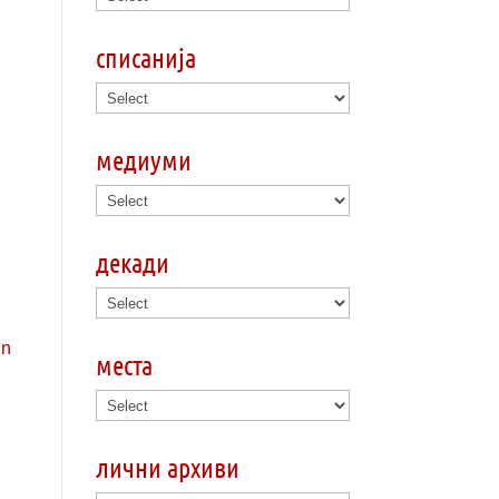
списанија
медиуми
декади
места
лични архиви