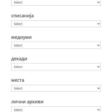
списанија
медиуми
декади
места
лични архиви