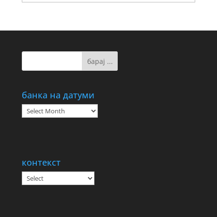
банка на датуми
банка
на
датуми
контекст