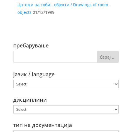
Цртежи на соби - објекти / Drawings of room -
objects
01/12/1999
пребарување
јазик / language
дисциплини
тип на документација