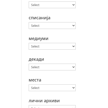
списанија
медиуми
декади
места
лични архиви