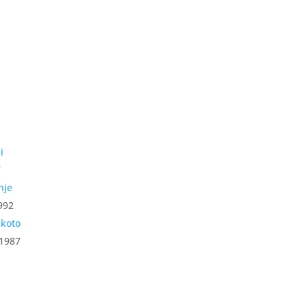
7
992
1987