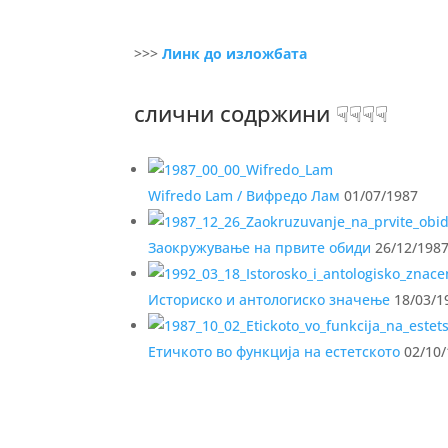
>>>
Линк до изложбата
слични содржини ☟☟☟☟
Wifredo Lam / Вифредо Лам
01/07/1987
Заокружување на првите обиди
26/12/198
Историско и антологиско значење
18/03/1
Етичкото во функција на естетското
02/10/