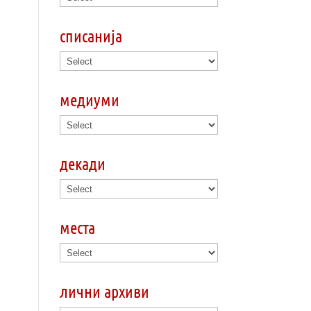
списанија
медиуми
декади
места
лични архиви