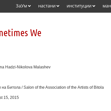
ЗаУм
настани
институции
ман
metimes We
a Hadzi-Nikolova Malashev
Битола / Salon of the Association of the Artists of Bitola
t 15, 2015