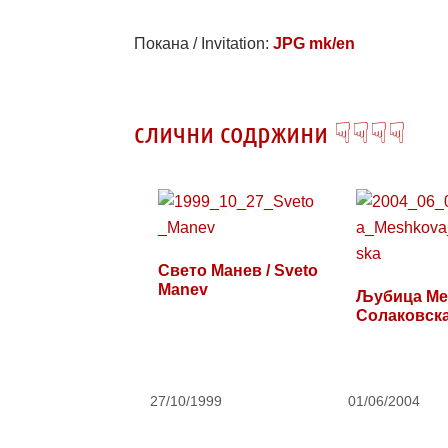
Покана / Invitation:
JPG mk/en
слични содржини ☟☟☟☟
Свето Манев / Sveto
Manev
Љубица Ме
Солаковск
27/10/1999
01/06/2004