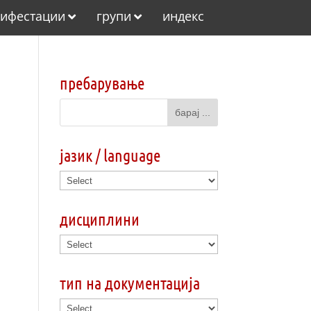
ифестации
групи
индекс
пребарување
јазик / language
дисциплини
тип на документација