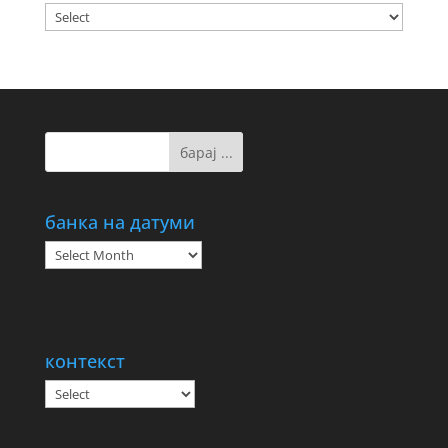
банка на датуми
банка
на
датуми
контекст