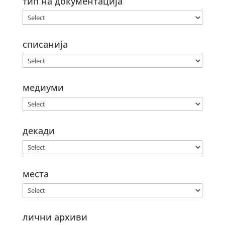
тип на документација
списанија
медиуми
декади
места
лични архиви