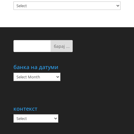
банка на датуми
банка
на
датуми
контекст