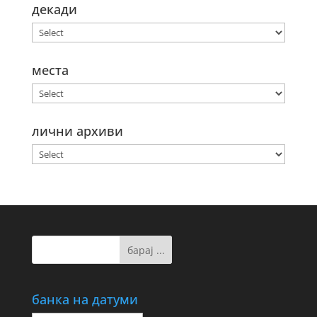
декади
места
лични архиви
банка на датуми