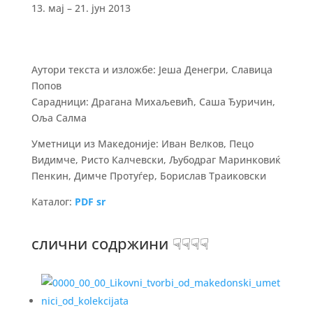
13. мај – 21. јун 2013
Аутори текста и изложбе: Јеша Денегри, Славица
Попов
Сарадници: Драгана Михаљевић, Саша Ђуричин,
Оља Салма
Уметници из Македоније: Иван Велков, Пецо
Видимче, Ристо Калчевски, Љубодраг Маринковиќ
Пенкин, Димче Протуѓер, Борислав Траиковски
Каталог:
PDF sr
слични содржини ☟☟☟☟