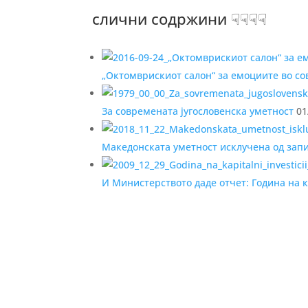
слични содржини ☟☟☟☟
„Октомврискиот салон“ за емоциите во с
За современата југословенска уметност
01
Македонската уметност исклучена од запи
И Министерството даде отчет: Година на