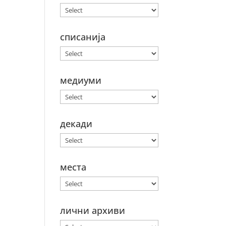
списанија
медиуми
декади
места
лични архиви