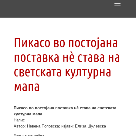
Пикасо во постојана
поставка нѐ става на
светската културна
мапа
Пикасо во постојана поставка нѐ става на светската
културна мапа
Напис
Автор: Невена Поповска; изјави: Елиза Шулевска