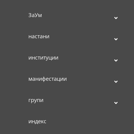
ЗаУм
настани
институции
манифестации
групи
индекс