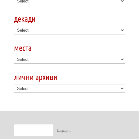
декади
места
лични архиви