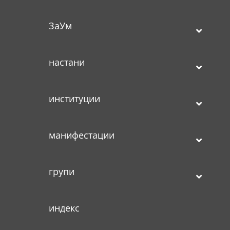
ЗаУм
настани
институции
манифестации
групи
индекс