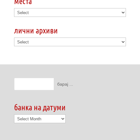
места
лични архиви
банка на датуми
банка
на
датуми