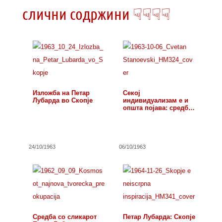
слични содржини ☟☟☟☟
Изложба на Петар
Секој
Лубарда во Скопје
индивидуализам е и
општа појава: средба
со…
24/10/1963
06/10/1963
Средба со сликарот
Петар Лубарда: Скопје