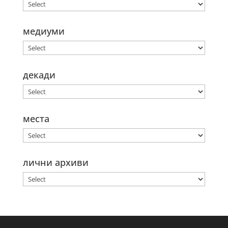
медиуми
декади
места
лични архиви