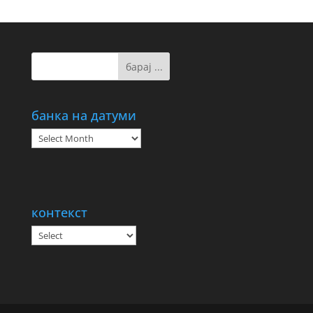
банка на датуми
банка
на
датуми
контекст