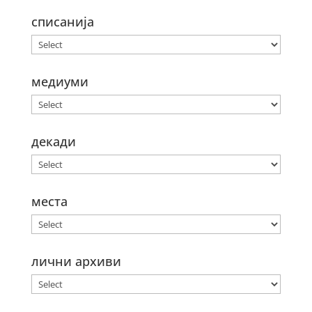
списанија
медиуми
декади
места
лични архиви