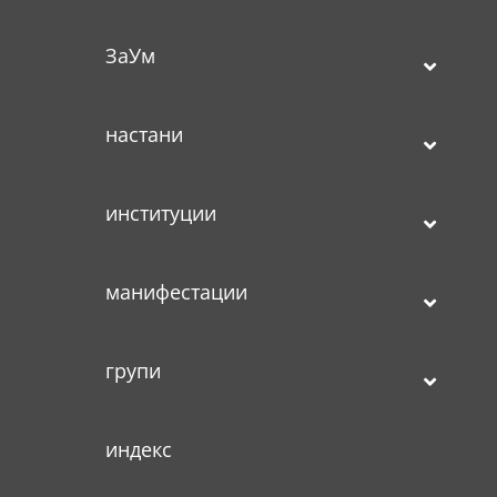
ЗаУм
настани
институции
манифестации
групи
индекс