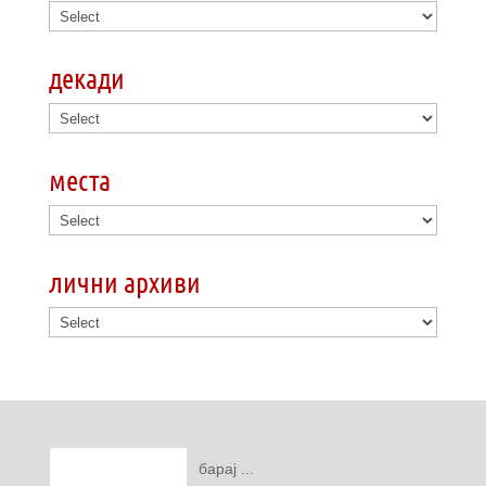
декади
места
лични архиви