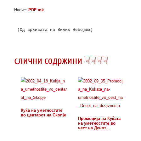
Напис:
PDF mk
(Од архивата на Вилиќ Небојша)

слични содржини ☟☟☟☟
Куќа на уметностите
во центарот на Скопје
Промоција на Куќата
на уметностите во
чест на Денот…