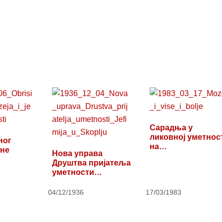
Сарадња у
ликовној уметнос
ног
на
дне
Нова управа
југословенском…
Друштва пријатеља
уметности
„Јефимија“ у
Скопљу
04/12/1936
17/03/1983