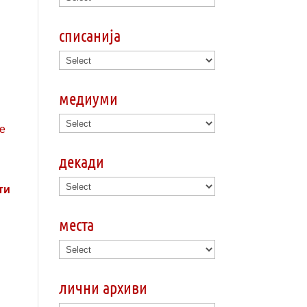
списанија
медиуми
декади
ти
места
лични архиви