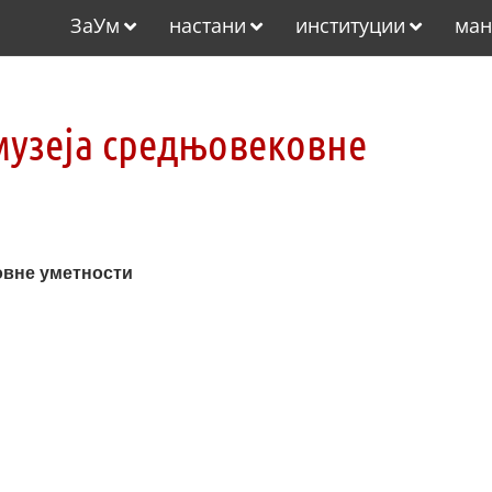
ЗаУм
настани
институции
ман
музеја средњовековне
овне уметности