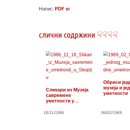
Напис:
PDF sr
слични содржини ☟☟☟☟
Обриси јед
музеја и је
Сликари из Музеја
уметности
савремене
уметности у
Скопљу
18/11/1986
06/02/1969