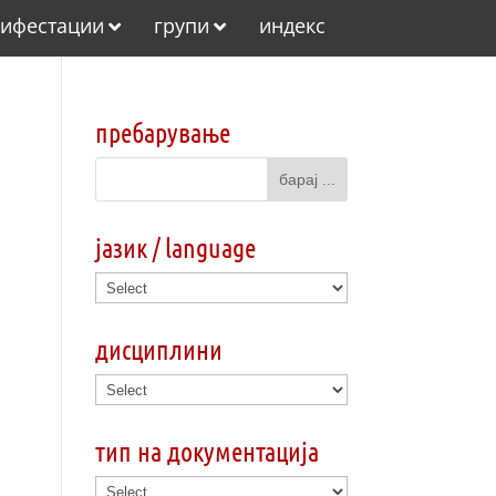
ифестации
групи
индекс
пребарување
јазик / language
дисциплини
тип на документација