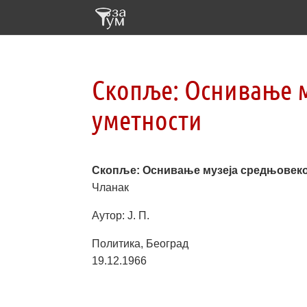
Скопље: Оснивање 
уметности
Скопље: Оснивање музеја средњовек
Чланак
Аутор: Ј. П.
Политика, Београд
19.12.1966