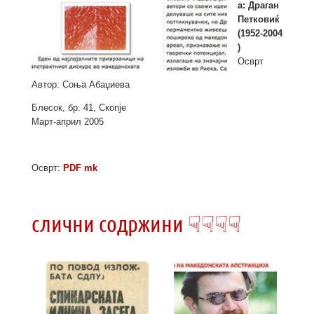
а: Драган
Петковиќ
(1952­-2004
)
Осврт
Автор: Соња Абаџиева
Блесок, бр. 41, Скопје
Март-­април 2005
Осврт:
PDF mk
слични содржини ☟☟☟☟