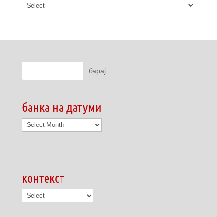
банка на датуми
банка
на
датуми
контекст