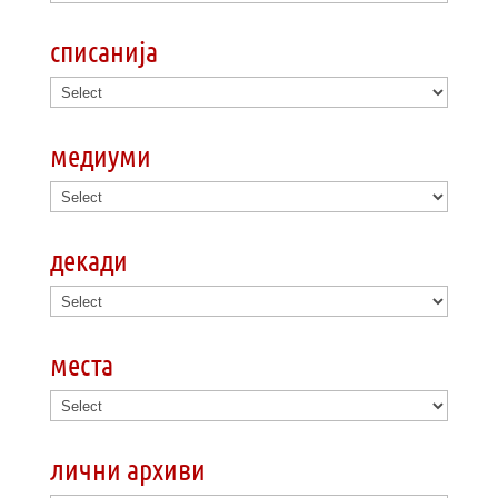
списанија
медиуми
декади
места
лични архиви