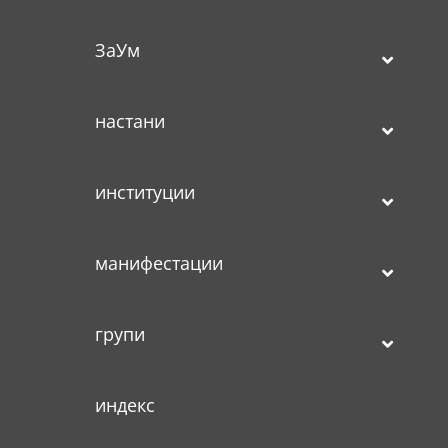
ЗаУм
настани
институции
манифестации
групи
индекс