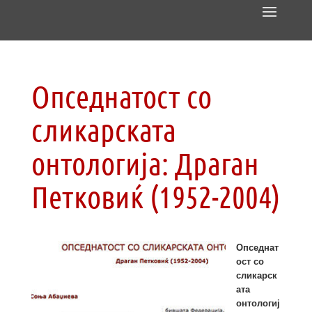
Опседнатост со
сликарската
онтологија: Драган
Петковиќ (1952­-2004)
Опседнат
ост со
сликарск
ата
онтологиј