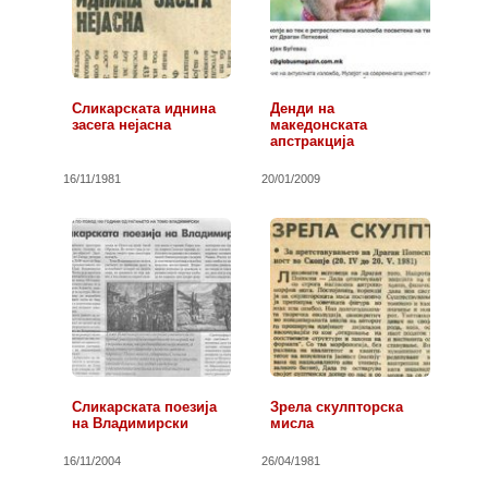
Сликарската иднина
Денди на
засега нејасна
македонската
апстракција
16/11/1981
20/01/2009
Сликарската поезија
Зрела скулпторска
на Владимирски
мисла
16/11/2004
26/04/1981