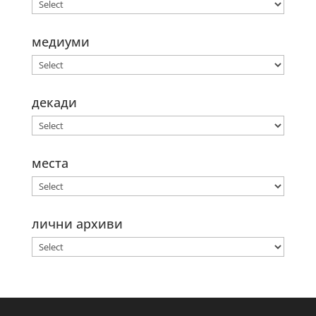
медиуми
декади
места
лични архиви