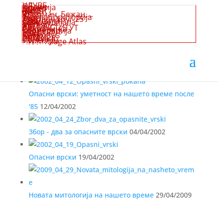
групи
УЛУВБ
Облик
Јефимија
Денес
ВДИСТ
Мугри
КИКС
Јуни
77
Коџоман, Бежан,…
УСТА
1ам
Туш лабораторија
Зеро
Ликовен круг 25
Круг
Елементи
Архимедијала
ОПА
(Од архивата на Вилиќ Небојша)

Мелник
АНП
КАПКА
АУ
Арт ИНСТИТУТ
Свирачиња
Ефемерки
Кооперација
Моми
SЕЕ
Кула
Сибелиус
Патем365
NaN
АКСЦ
СЦ Дуња
Пресек
Колегиум
Assemblage Atlas
индекс
слични содржини ☟☟☟☟
Опасни врски: уметност на нашето време после
'85
12/04/2002
Збор - два за опасните врски
04/04/2002
Опасни врски
19/04/2002
Новата митологија на нашето време
29/04/2009