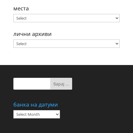
места
лични архиви
банка на датуми
банка
на
датуми