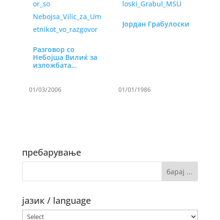
Јордан Грабулоски
Разговор со
Небојша Вилиќ за
изложбата
„Уметникот во…
01/03/2006
01/01/1986
пребарување
јазик / language