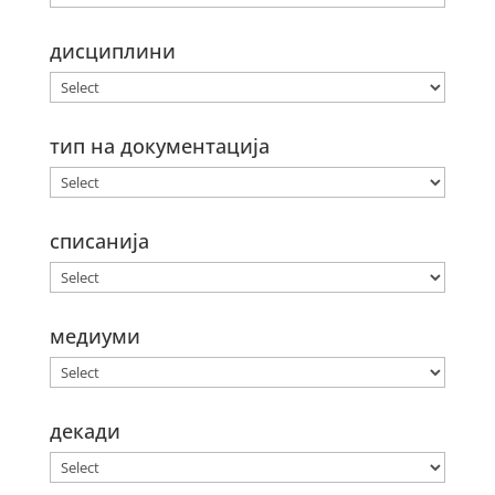
дисциплини
тип на документација
списанија
медиуми
декади