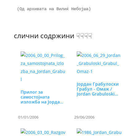
(Од архивата на Вилиќ Небојша)
слични содржини ☟☟☟☟
Јордан Грабулоски
Грабул - Омаж /
Прилог за
Jordan Grabuloski…
самостојната
изложба на Јордан
Грабул во…
01/01/2006
29/06/2006