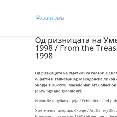
Од ризницата на Уме
1998 / From the Treasu
1998
Од ризницата на Уметничка галерија Скоп
објекти и таписерија); Македонска ликовна
Skopje 1948-1998: Macedonian Art Collection (
(drawings and graphic art)
Изложби и публикација / Exhibitions and pub
Уметничка галерија, Скопје / Art Gallery Sko
Ноември – декември 1998 / November – Dec