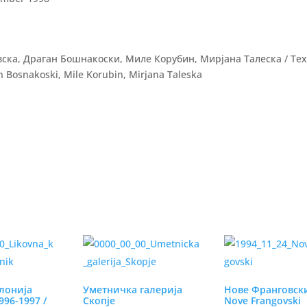
ска, Драган Бошнакоски, Миле Корубин, Мирјана Талеска / Tex
 Bosnakoski, Mile Korubin, Mirjana Taleska
лонија
Уметничка галерија
Нове Франговски
96-1997 /
Скопје
Nove Frangovski