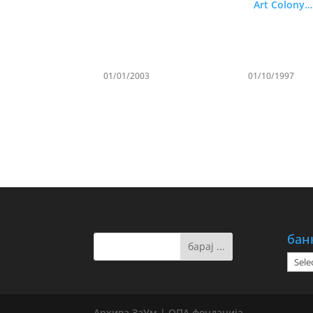
Art Colony…
01/01/2003
01/10/1997
бан
банк
на
дату
Архива ЗаУм | ОПА фондација