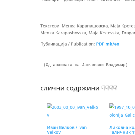
Текстови: Менка Карапашовска, Маја Крстев
Menka Karapashovska, Maja Krstevska, Dragan
Публикација / Publication:
PDF mk/en
(Од архивата на Јанчевски Владимир)

слични содржини ☟☟☟☟
Иван Велков / Ivan
Ликовна ко
Velkov
Галичник 19