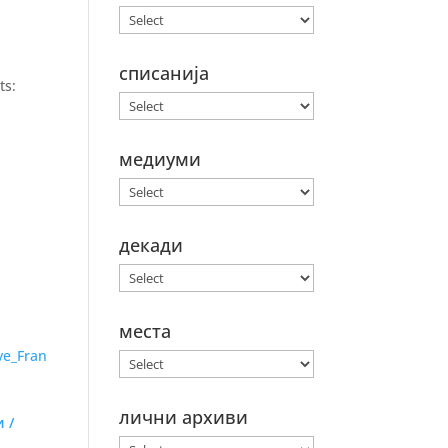
списанија
ts:
медиуми
декади
места
лични архиви
 /