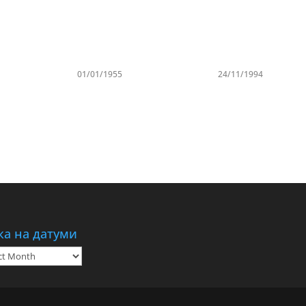
01/01/1955
24/11/1994
ка на датуми
а
ми