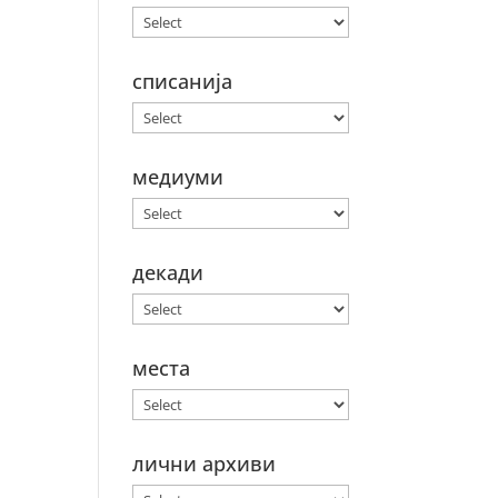
списанија
медиуми
декади
места
лични архиви