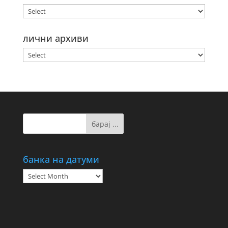
лични архиви
банка на датуми
банка
на
датуми