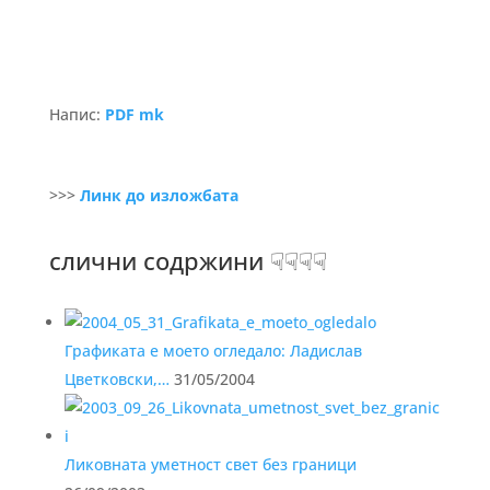
Напис:
PDF mk
>>>
Линк до изложбата
слични содржини ☟☟☟☟
Графиката е моето огледало: Ладислав
Цветковски,…
31/05/2004
Ликовната уметност свет без граници