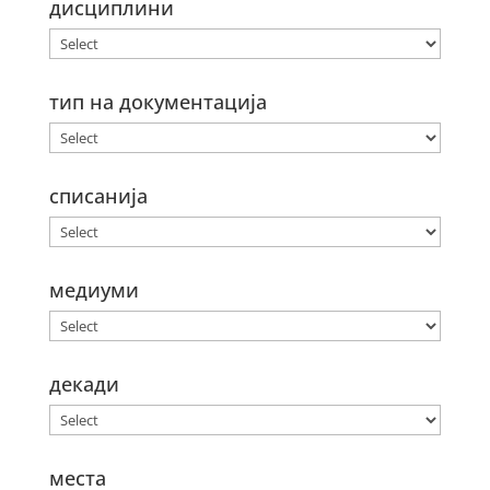
дисциплини
тип на документација
списанија
медиуми
декади
места