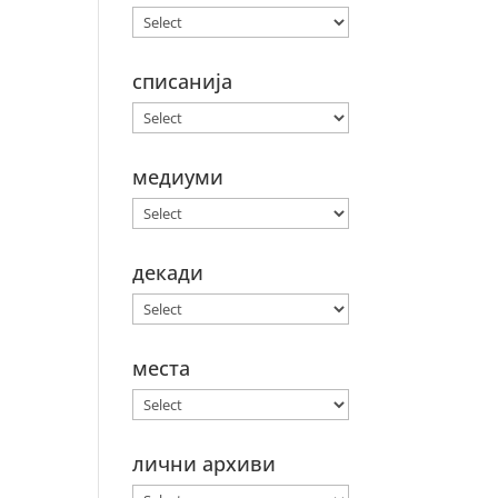
списанија
медиуми
декади
места
лични архиви