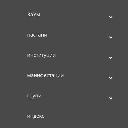
ЗаУм
настани
институции
манифестации
групи
индекс