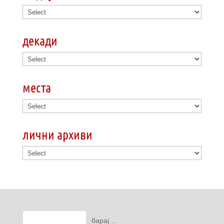
декади
места
лични архиви