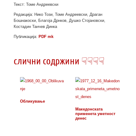
Текст: Томе Андреевски
Редакција: Нико Този, Томе Андреевски, Драган
Бошнакоски, Благоја Дрнков, Душко Стојановски,
Костадин Танчев Динка
Публикација:
PDF mk
слични содржини ☟☟☟☟
Обликување
Македонската
применета уметност
денес