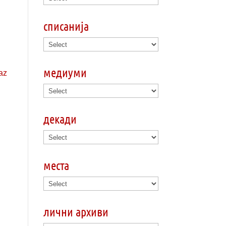
списанија
медиуми
декади
места
лични архиви