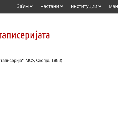
ЗаУм
настани
институции
ман
таписеријата
таписерија“, МСУ, Скопје, 1988)