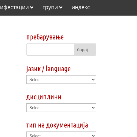
ифестации
групи
индекс
пребарување
јазик / language
дисциплини
тип на документација