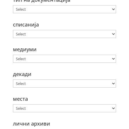
списанија
медиуми
декади
места
лични архиви