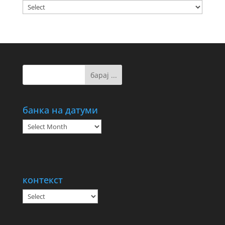
банка на датуми
банка
на
датуми
контекст