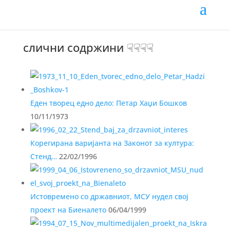
Напис:
PDF mk
слични содржини ☟☟☟☟
Еден творец едно дело: Петар Хаџи Бошков
10/11/1973
Корегирана варијанта на Законот за култура:
Стенд…
22/02/1996
Истовремено со државниот, МСУ нудел свој
проект на Биеналето
06/04/1999