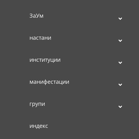
ЗаУм
настани
институции
манифестации
групи
индекс