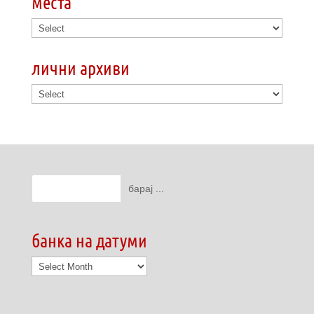
места
лични архиви
банка на датуми
банка
на
датуми