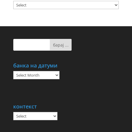
банка на датуми
банка
на
датуми
контекст