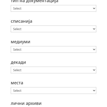
тип на документација
списанија
медиуми
декади
места
лични архиви