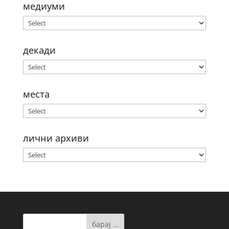
медиуми
декади
места
лични архиви