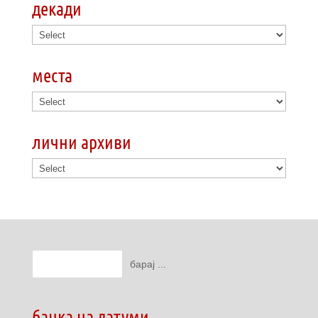
декади
места
лични архиви
банка на датуми