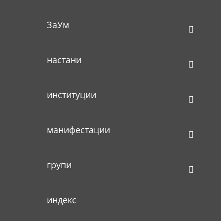
ЗаУм
настани
институции
манифестации
групи
индекс