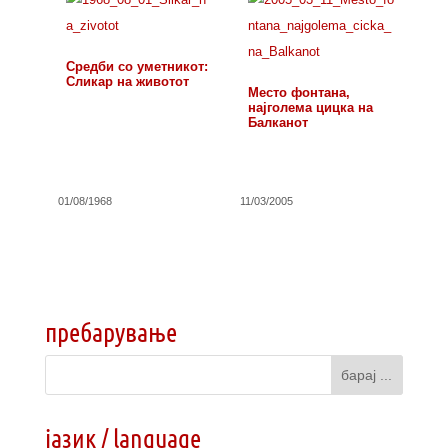
Средби со уметникот:
Сликар на животот
Место фонтана,
најголема цицка на
Балканот
01/08/1968
11/03/2005
пребарување
јазик / language