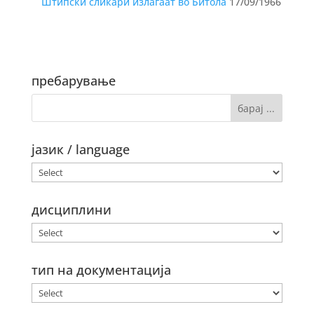
Штипски сликари излагаат во Битола
17/09/1966
пребарување
јазик / language
дисциплини
тип на документација