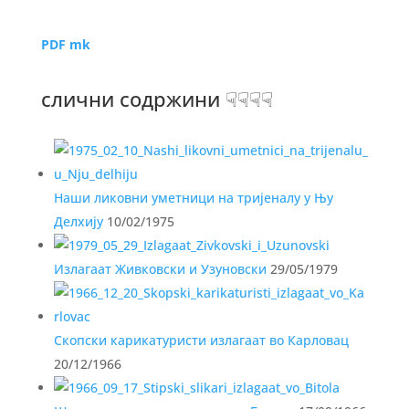
PDF mk
слични содржини ☟☟☟☟
Наши ликовни уметници на тријеналу у Њу
Делхију
10/02/1975
Излагаат Живковски и Узуновски
29/05/1979
Скопски карикатуристи излагаат во Карловац
20/12/1966