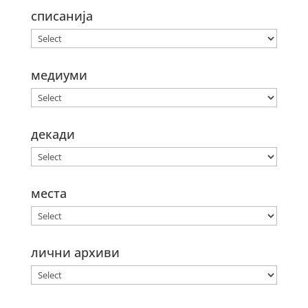
списанија
медиуми
декади
места
лични архиви