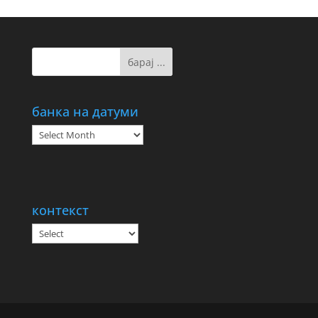
банка на датуми
банка
на
датуми
контекст