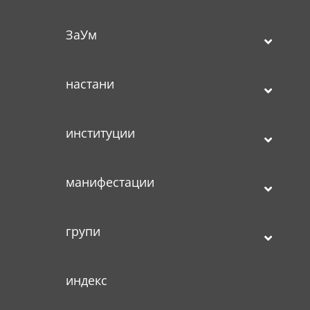
ЗаУм
настани
институции
манифестации
групи
индекс