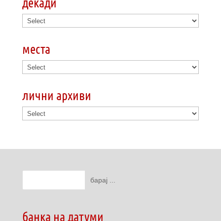
декади
места
лични архиви
банка на датуми