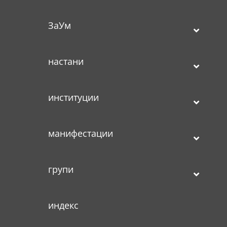
ЗаУм
настани
институции
манифестации
групи
индекс