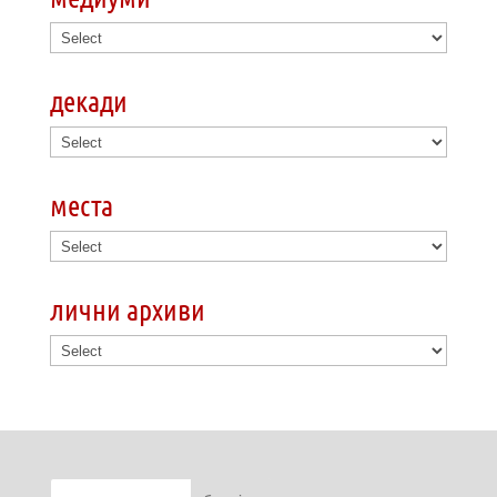
декади
места
лични архиви