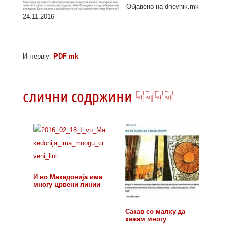
Објавено на dnevnik.mk
24.11.2016
Интервју:
PDF mk
слични содржини ☟☟☟☟
И во Македонија има
многу црвени линии
Сакав со малку да
кажам многу