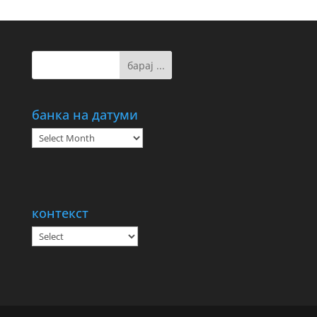
банка на датуми
банка
на
датуми
контекст