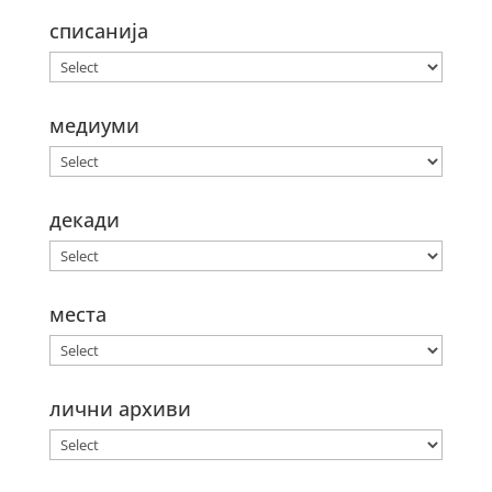
списанија
медиуми
декади
места
лични архиви