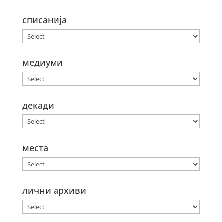
списанија
медиуми
декади
места
лични архиви