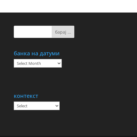
банка на датуми
банка
на
датуми
контекст