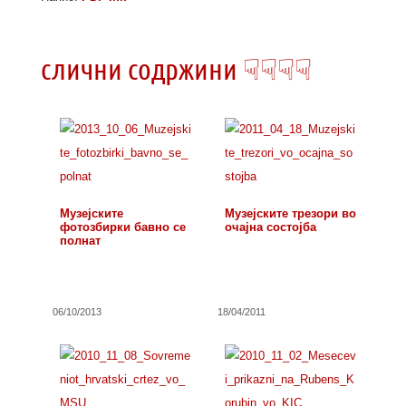
слични содржини ☟☟☟☟
Музејските
Музејските трезори во
фотозбирки бавно се
очајна состојба
полнат
06/10/2013
18/04/2011