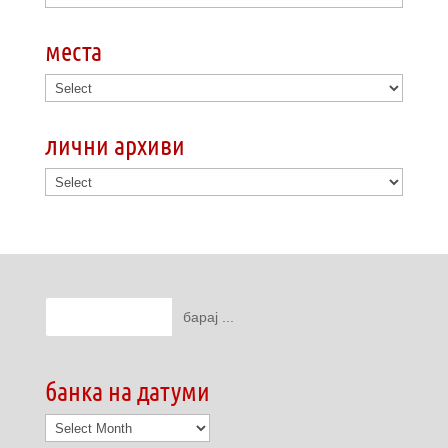
места
лични архиви
банка на датуми
банка
на