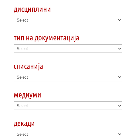
дисциплини
тип на документација
списанија
медиуми
декади