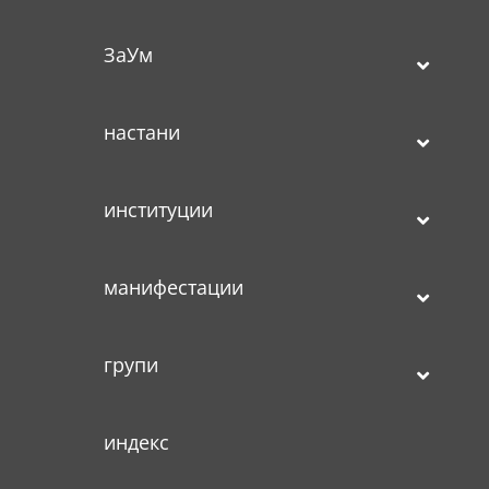
ЗаУм
настани
институции
манифестации
групи
индекс