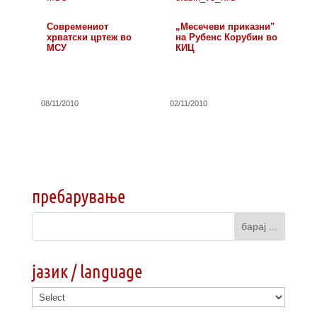
Современиот
„Месечеви приказни"
хрватски цртеж во
на Рубенс Корубин во
МСУ
КИЦ
08/11/2010
02/11/2010
пребарување
јазик / language