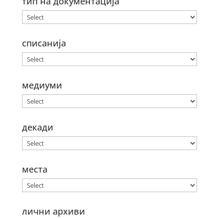
тип на документација
списанија
медиуми
декади
места
лични архиви