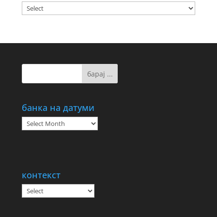
банка на датуми
банка
на
датуми
контекст