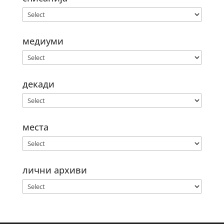
медиуми
декади
места
лични архиви