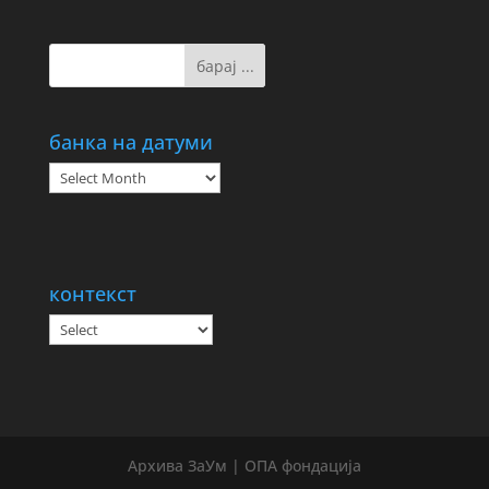
банка на датуми
банка
на
датуми
контекст
Архива ЗаУм | ОПА фондација