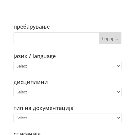
пребарување
јазик / language
дисциплини
тип на документација
списанија