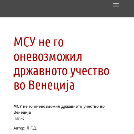
МСУ не го
оневозможил
државното учество
во Венеција
МСУ не го оневозможил државното учество во
Венеција
Напис
Автор; Л.Г.Д.