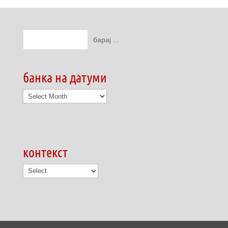
банка на датуми
банка
на
датуми
контекст