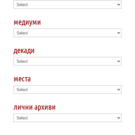
медиуми
декади
места
лични архиви