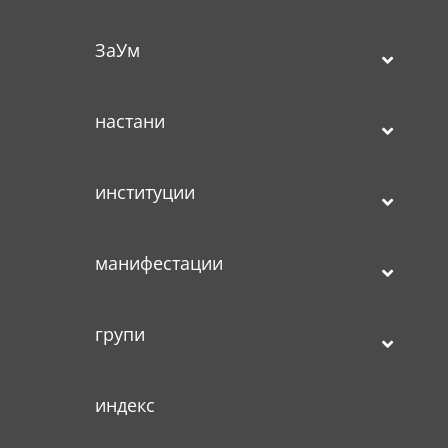
ЗаУм
настани
институции
манифестации
групи
индекс