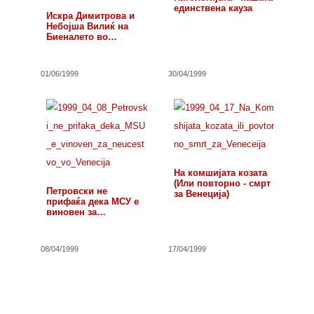
единствена кауза
Искра Димитрова и
Небојша Вилиќ на
Биеналето во
Венеција
01/06/1999
30/04/1999
На комшијата козата
(Или повторно - смрт
Петровски не
за Венеција)
прифаќа дека МСУ е
виновен за…
08/04/1999
17/04/1999