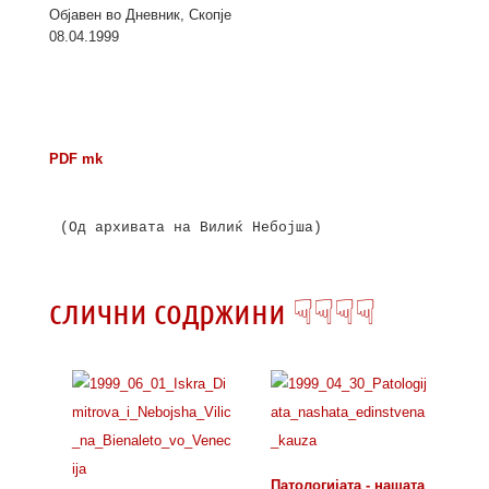
Објавен во Дневник, Скопје
08.04.1999
PDF mk
(Од архивата на Вилиќ Небојша)

слични содржини ☟☟☟☟
Патологијата - нашата