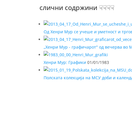
слични содржини ☟☟☟☟
Од Хенри Мур се учеше и уметност и трго
„Хенри Мур - графичарот" од вечерва во 
Хенри Мур: Графики
01/01/1983
Полската колекција на МСУ доби и календ