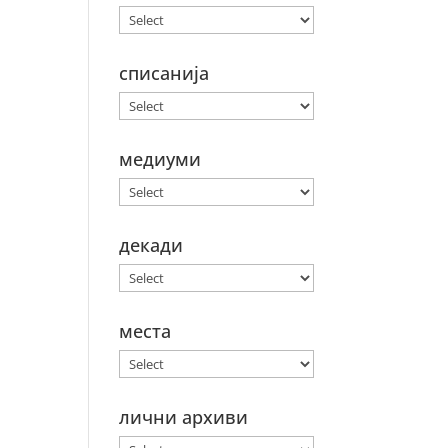
списанија
медиуми
декади
места
лични архиви