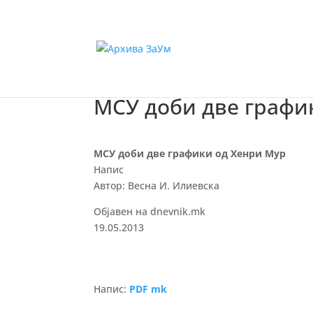
МСУ доби две графи
МСУ доби две графики од Хенри Мур
Напис
Автор: Весна И. Илиевска
Објавен на dnevnik.mk
19.05.2013
Напис:
PDF mk