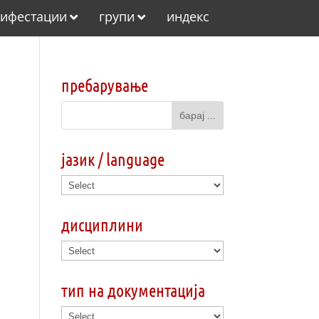
ифестации
групи
индекс
пребарување
јазик / language
дисциплини
тип на документација