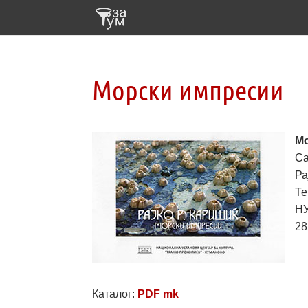
Морски импресии
М
Са
Ра
Те
НУ
28
Каталог:
PDF mk