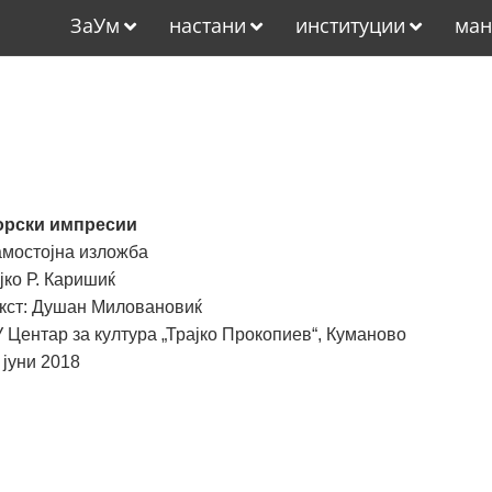
ЗаУм
настани
институции
ман
орски импресии
мостојна изложба
јко Р. Каришиќ
кст: Душан Миловановиќ
 Центар за култура „Трајко Прокопиев“, Куманово
 јуни 2018