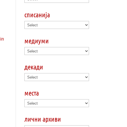
списанија
медиуми
декади
места
лични архиви