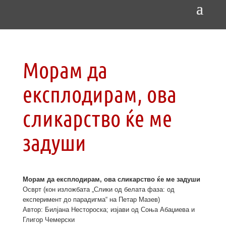
Морам да
експлодирам, ова
сликарство ќе ме
задуши
Морам да експлодирам, ова сликарство ќе ме задуши
Осврт (кон изложбата „Слики од белата фаза: од
експеримент до парадигма“ на Петар Мазев)
Автор: Билјана Нестороска; изјави од Соња Абаџиева и
Глигор Чемерски