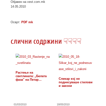
Објавен на vest.com.mk
14.05.2010
Осврт:
PDF mk
слични содржини ☟☟☟☟
Растење на
светлината: „Белата
Сликар кој не
фаза" на Петар
поднесуваше стилови
Мазев…
и закони
01/03/2010
18/05/2010