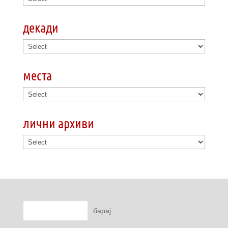
декади
места
лични архиви