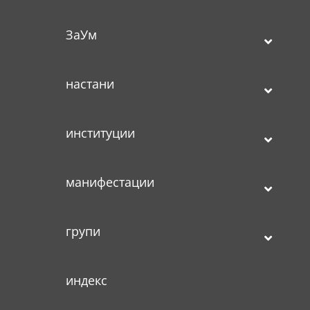
ЗаУм
настани
институции
манифестации
групи
индекс