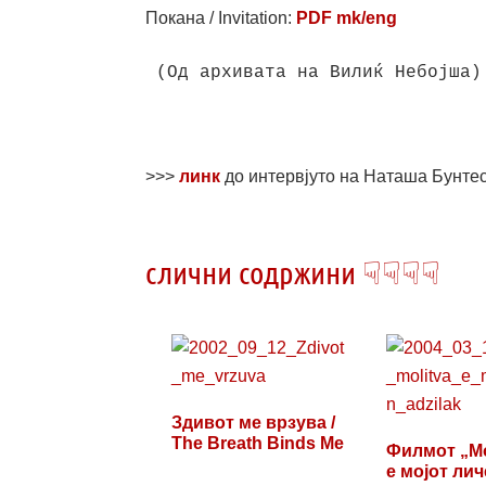
Покана / Invitation:
PDF mk/eng
(Од архивата на Вилиќ Небојша)

>>>
линк
до интервјуто на Наташа Бунте
слични содржини ☟☟☟☟
Здивот ме врзува /
The Breath Binds Me
Филмот „М
е мојот лич