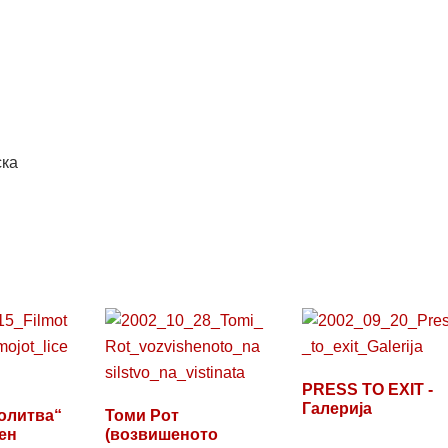
ска
PRESS TO EXIT -
Галерија
олитва“
Томи Рот
ен
(возвишеното