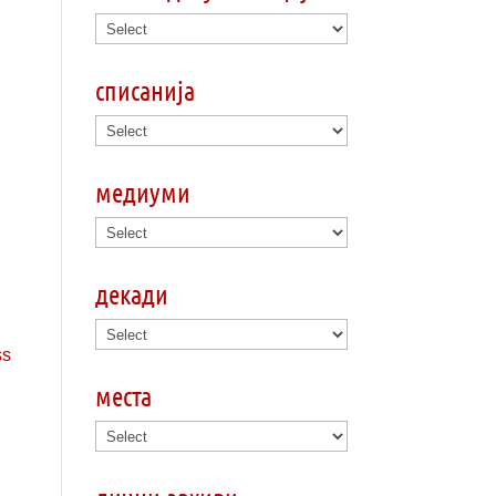
списанија
медиуми
декади
места