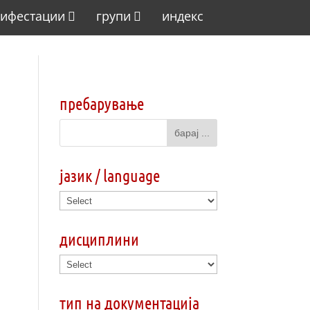
ифестации
групи
индекс
пребарување
јазик / language
дисциплини
тип на документација