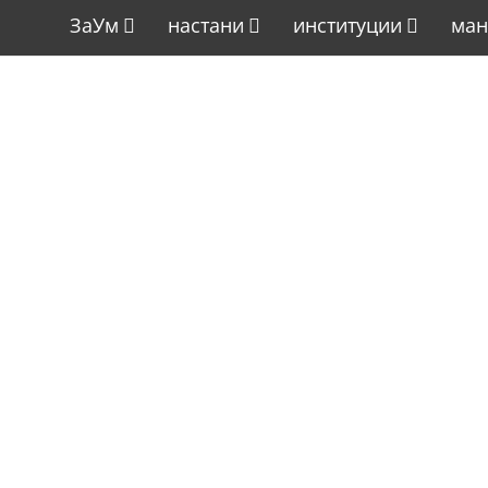
ЗаУм
настани
институции
ман