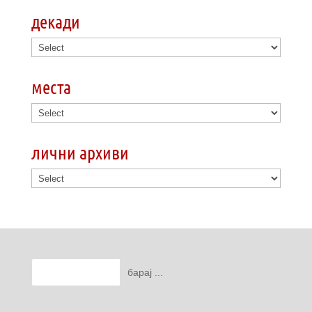
декади
места
лични архиви