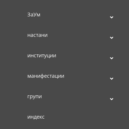
ЗаУм
настани
институции
манифестации
групи
индекс