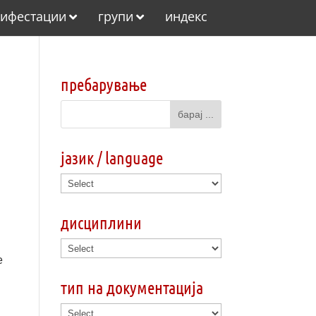
ифестации
групи
индекс
пребарување
јазик / language
дисциплини
e
тип на документација