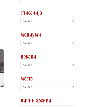
списанија
медиуми
декади
места
лични архиви