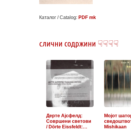
Каталог / Catalog:
PDF mk
слични содржини ☟☟☟☟
Дерте Ајсфелд:
Мојот шато
Совршени светови
сведоштвот
/ Dörte Eissfeldt:…
Mishikaan