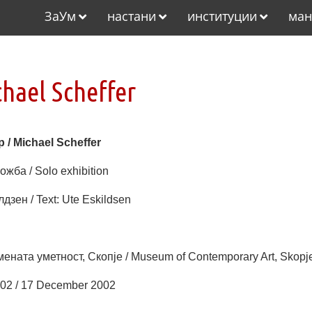
ЗаУм
настани
институции
ман
ael Scheffer
/ Michael Scheffer
жба / Solo exhibition
лдзен / Text: Ute Eskildsen
ената уметност, Скопје / Museum of Contemporary Art, Skopj
02 / 17 December 2002