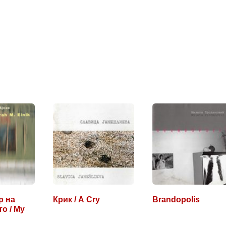
р на
Крик / A Cry
Brandopolis
о / My