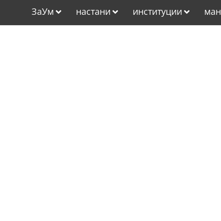
ЗаУм
настани
институции
ман