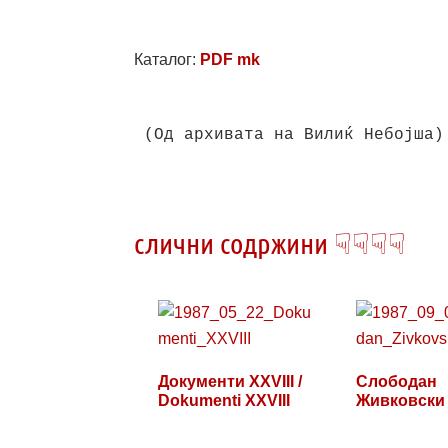
Каталог:
PDF mk
(Од архивата на Вилиќ Небојша)

слични содржини ☟☟☟☟
Документи XXVIII /
Слободан
Dokumenti XXVIII
Живковски