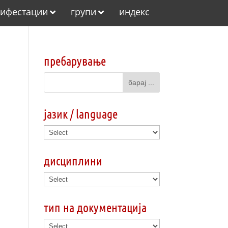
ифестации
групи
индекс
пребарување
јазик / language
дисциплини
тип на документација