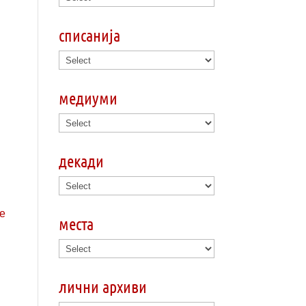
списанија
медиуми
декади
места
лични архиви