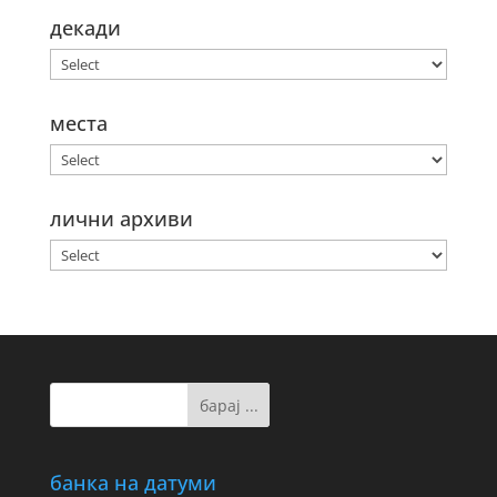
декади
места
лични архиви
банка на датуми