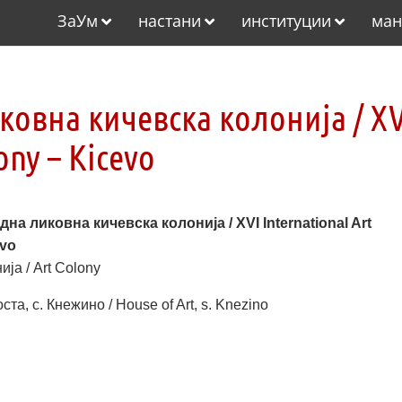
ЗаУм
настани
институции
ман
ковна кичевска колонија / XV
ony – Kicevo
на ликовна кичевска колонија / XVI International Art
evo
ја / Art Colony
ста, с. Кнежино / House of Art, s. Knezino