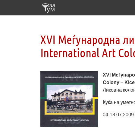
XVI Меѓународна ли
International Art Col
XVI Меѓународ
Colony – Kic
Ликовна колони
Куќа на уметно
04-18.07.2009