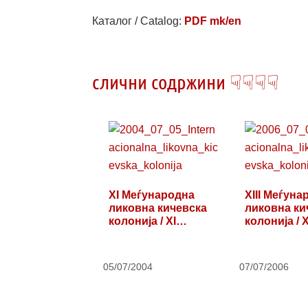
Каталог / Catalog:
PDF mk/en
слични содржини ☟☟☟☟
XI Меѓународна
XIII Меѓуна
ликовна кичевска
ликовна ки
колонија / XI…
колонија / X
05/07/2004
07/07/2006