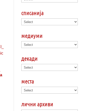
списанија
медиуми
декади
а
а
места
лични архиви