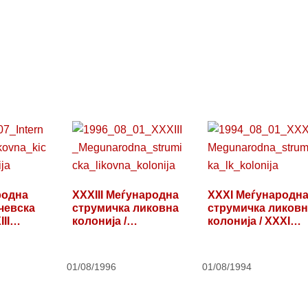
родна
XXXIII Меѓународна
XXXI Меѓународн
чевска
струмичка ликовна
струмичка ликовн
III…
колонија /…
колонија / XXXI…
01/08/1996
01/08/1994