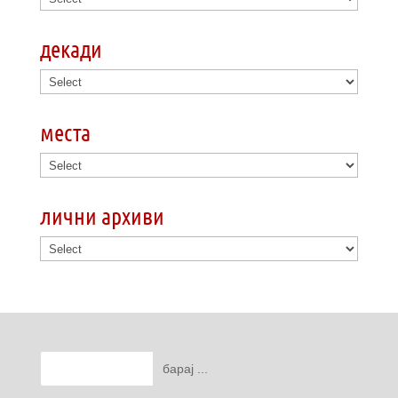
декади
места
лични архиви