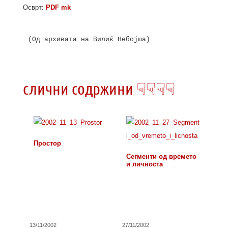
Осврт:
PDF mk
(Од архивата на Вилиќ Небојша)

слични содржини ☟☟☟☟
Простор
Сегменти од времето
и личноста
13/11/2002
27/11/2002