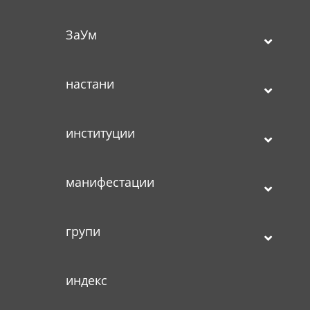
ЗаУм
настани
институции
манифестации
групи
индекс