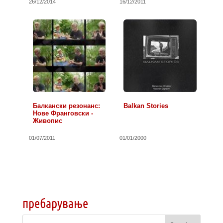
26/12/2014
16/12/2011
Балкански резонанс:
Balkan Stories
Нове Франговски -
Живопис
01/07/2011
01/01/2000
пребарување