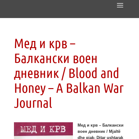
Мед и крв –
Балкански воен
дневник / Blood and
Honey – A Balkan War
Journal
Мед и крв – Балкански
воен дневник / Mjaltë
dhe gjak- Ditar ushtarak