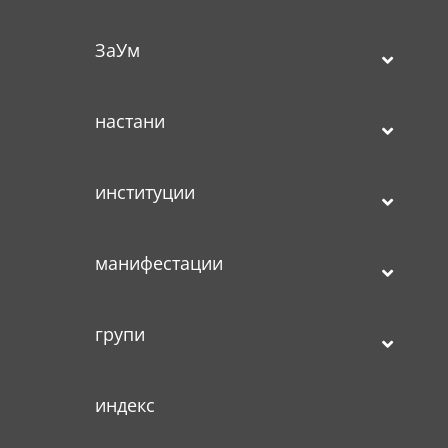
ЗаУм
настани
институции
манифестации
групи
индекс