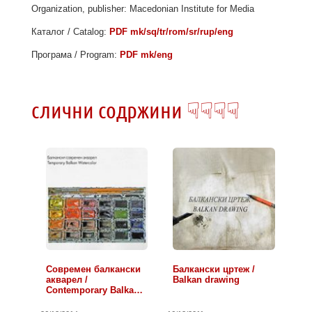
Organization, publisher: Macedonian Institute for Media
Каталог / Catalog:
PDF mk/sq/tr/rom/sr/rup/eng
Програма / Program:
PDF mk/eng
слични содржини ☟☟☟☟
Современ балкански
Балкански цртеж /
акварел /
Balkan drawing
Contemporary Balkan
watercolor