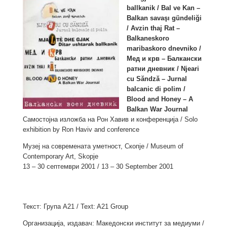
ballkanik / Bal ve Kan –
Balkan savaşı gündeliği
/ Avzin thaj Rat –
Balkaneskoro
maribaskoro dnevniko /
Мед и крв – Балкански
ратни дневник / Njeari
cu Săndză – Jurnal
balcanic di polim /
Blood and Honey – A
Balkan War Journal
Самостојна изложба на Рон Хавив и конференција / Solo
exhibition by Ron Haviv and conference
Музеј на современата уметност, Скопје / Museum of
Contemporary Art, Skopje
13 – 30 септември 2001 / 13 – 30 September 2001
Текст: Група А21 / Text: A21 Group
Организација, издавач: Македонски институт за медиуми /