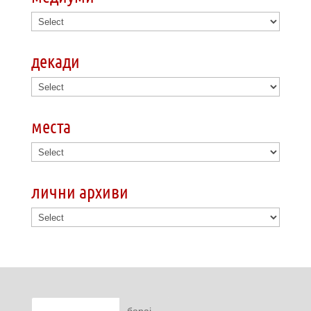
декади
места
лични архиви