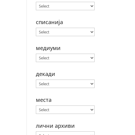
списанија
медиуми
декади
места
лични архиви