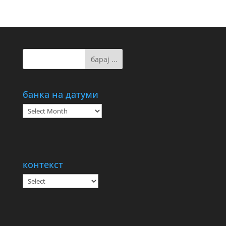
банка на датуми
банка
на
датуми
контекст