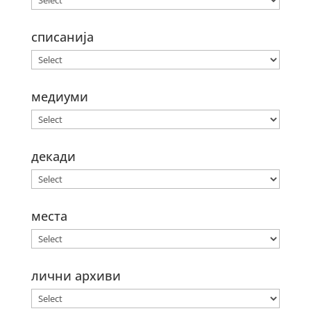
списанија
медиуми
декади
места
лични архиви